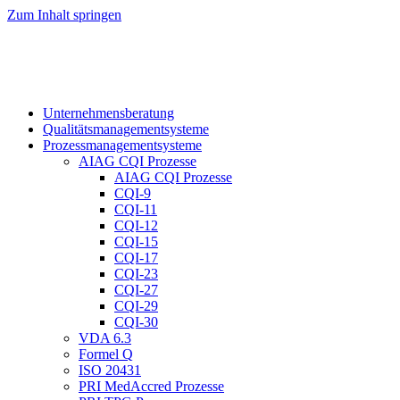
Zum Inhalt springen
Unternehmensberatung
Qualitätsmanagementsysteme
Prozessmanagementsysteme
AIAG CQI Prozesse
AIAG CQI Prozesse
CQI-9
CQI-11
CQI-12
CQI-15
CQI-17
CQI-23
CQI-27
CQI-29
CQI-30
VDA 6.3
Formel Q
ISO 20431
PRI MedAccred Prozesse