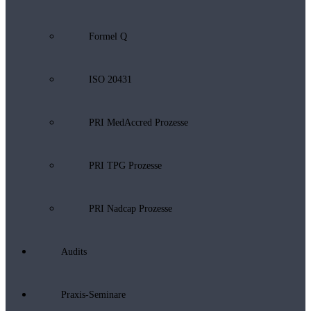
Formel Q
ISO 20431
PRI MedAccred Prozesse
PRI TPG Prozesse
PRI Nadcap Prozesse
Audits
Praxis-Seminare