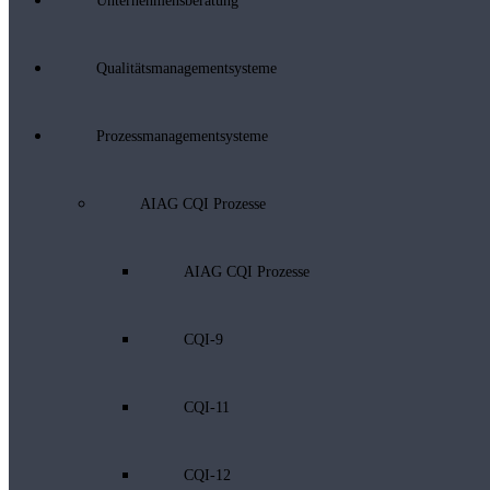
Unternehmensberatung
Qualitätsmanagementsysteme
Prozessmanagementsysteme
AIAG CQI Prozesse
AIAG CQI Prozesse
CQI-9
CQI-11
CQI-12