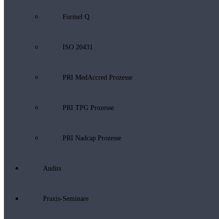
Formel Q
ISO 20431
PRI MedAccred Prozesse
PRI TPG Prozesse
PRI Nadcap Prozesse
Audits
Praxis-Seminare