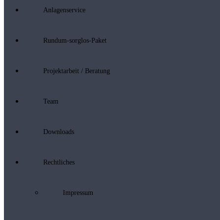
Anlagenservice
Rundum-sorglos-Paket
Projektarbeit / Beratung
Team
Downloads
Rechtliches
Impressum