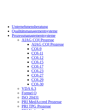
Unternehmensberatung
Qualitätsmanagementsysteme
Prozessmanagementsysteme
AIAG CQI Prozesse
AIAG CQI Prozesse
CQI-9
CQI-11
CQI-12
CQI-15
CQI-17
CQI-23
CQI-27
CQI-29
CQI-30
VDA 6.3
Formel Q
ISO 20431
PRI MedAccred Prozesse
PRI TPG Prozesse