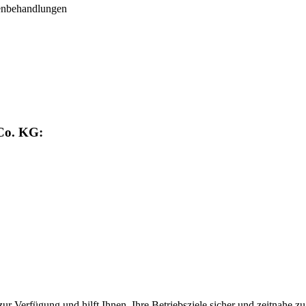
enbehandlungen
Co. KG:
Verfügung und hilft Ihnen, Ihre Betriebsziele sicher und zeitnahe zu 