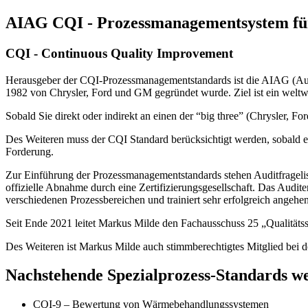
AIAG CQI - Prozessmanagementsystem für
CQI - Continuous Quality Improvement
Herausgeber der CQI-Prozessmanagementstandards ist die AIAG (Auto
1982 von Chrysler, Ford und GM gegründet wurde. Ziel ist ein weltwei
Sobald Sie direkt oder indirekt an einen der “big three” (Chrysler, 
Des Weiteren muss der CQI Standard berücksichtigt werden, sobald e
Forderung.
Zur Einführung der Prozessmanagementstandards stehen Auditfragelist
offizielle Abnahme durch eine Zertifizierungsgesellschaft. Das Audite
verschiedenen Prozessbereichen und trainiert sehr erfolgreich angehe
Seit Ende 2021 leitet Markus Milde den Fachausschuss 25 „Qualität
Des Weiteren ist Markus Milde auch stimmberechtigtes Mitglied bei
Nachstehende Spezialprozess-Standards we
CQI-9 – Bewertung von Wärmebehandlungssystemen