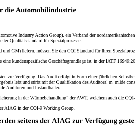
 die Automobilindustrie
motive Industry Action Group), ein Verband der nordamerikanischen A
ter Qualitätsstandard für Spezialprozesse.
Ford und GM) liefern, müssen Sie den CQI Standard für Ihren Spezialpro
s eine kundenspezifische Geschäftsgrundlage ist. in der IATF 16949:2
en zur Verfügung. Das Audit erfolgt in Form einer jährlichen Selbstbe
rgebnis lebt und stirbt mit der Qualifikation des Auditors! m. milde c
nde Auditoren und Instandhalter.
ssicherung in der Wärmebehandlung“ der AWT, welchem auch die CQI-9
 der AIAG in der CQI-9 Working Group.
rden seitens der AIAG zur Verfügung gestel